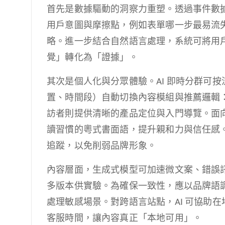
首先是數據驅動的洞察力重塑。透過事件數據
用戶意圖與摩擦點，例如表單哪一步最易流失
略。進一步結合自然語言處理，系統可將用
覺」轉化為「證據」。
其次是個人化與分眾體驗。AI 即時分群可
置、時間段）自動切換內容模組與推薦邏輯
訪者則提供清晰的產品定位與入門導覽。面
讀習慣的粵式書面語，提升親和力與信任感
追蹤，以免削弱品牌形象。
內容層面，生成式模型可加速微文案、錯誤
多版本供實驗。為確保一致性，應以品牌語
處理敏感場景。對跨語言站點，AI 可協助
客服時間，讓內容真正「本地可用」。