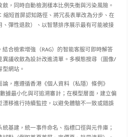
收斂，同時自動檢測樣本比例失衡與污染風險。
略：縮短首屏認知路徑、將冗長表單改為分步、在
用、彈性退款）、以智慧排序展示最有可能被接
作用。結合檢索增強（RAG）的智能客服可即時解答
見異議收斂為設計改進清單。多模態搜尋（圖像/
容型網站。
而論，應遵循香港《個人資料（私隱）條例》
、數據最小化與可追溯審計；在模型層面，建立偏
型漂移進行持續監控，以避免體驗不一致或錯誤
系統基建，統一事件命名、指標口徑與元件庫；