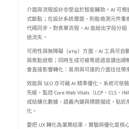
介面與流程設計亦受益於智能輔助。AI 可
式斷點；在設計系統層面，則能檢測元件重複、
代碼同步。對表單流程，AI 能給出字段分
途流失。
可用性與無障礙（a11y）方面，AI 工具
與焦點狀態；同時生成可被粵語語音讀出順暢
會直接影響轉化：易用與可達的介面往往帶
效能與 SEO 亦可藉 AI 精準優化。系統
先級，監控 Core Web Vitals（LCP、
成結構化數據、語義內鏈與標題描述，貼近
化。
要把 UX 轉化為業務結果，實驗與優化是核心。除