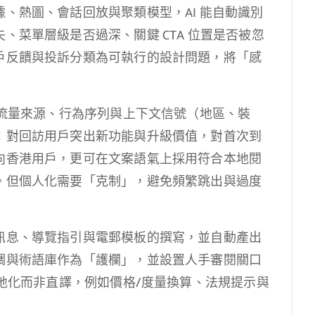
、熱圖、會話回放與聚類模型，AI 能自動識別
、菜單層級是否過深、關鍵 CTA 位置是否被忽
戶反饋與投訴分類為可執行的設計問題，將「感
按流量來源、行為序列與上下文信號（地區、裝
：對回訪用戶突出新功能與升級價值，對首次到
向香港用戶，更可在文案語氣上採用符合本地閱
。但個人化需要「克制」，避免頻繁跳出與過度
訊息、導覽指引與電郵模板的撰寫，並自動產出
調與術語庫作為「護欄」，並設置人手審閱關口
在地化而非直譯，例如價格/度量換算、法規提示與