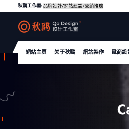
S
秋鷗工作室:
專
業
k
i
p
專注於電商設計｜網站製作｜UI設計
t
o
網站主頁
关于秋鷗
網站製作
電商設
c
o
n
t
e
C
n
t