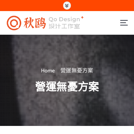
S
k
i
p
專注於電商設計｜網站製作｜UI設計
t
o
c
Home
營運無憂方案
o
n
營運無憂方案
t
e
n
t