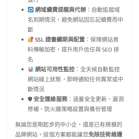
運行
網域續費提醒與代辦
：自動追蹤域
名到期情況，避免網站因忘記續費而中
斷
SSL 證書續期與配置
：保障網站資
料傳輸加密，提升用戶信任與 SEO 排
名
網站可用性監控
：全天候自動監控
網站線上狀態，即時通知任何異常或中
斷情況
🛡
安全運維服務
：涵蓋安全更新、漏洞
修補、防火牆策略設置與備份管理
無論您是剛起步的中小企，還是已有規模的
品牌網站，這個方案都能讓您
免除技術維護