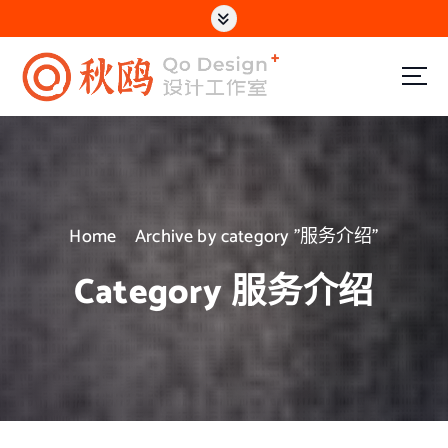
S
k
i
p
專注於電商設計｜網站製作｜UI設計
t
o
c
Home
Archive by category "服务介绍"
o
n
Category 服务介绍
t
e
n
t